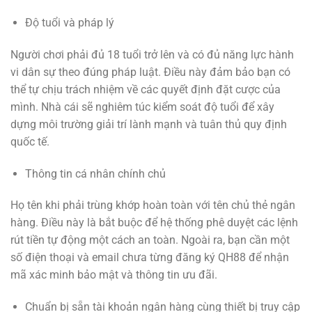
Độ tuổi và pháp lý
Người chơi phải đủ 18 tuổi trở lên và có đủ năng lực hành
vi dân sự theo đúng pháp luật. Điều này đảm bảo bạn có
thể tự chịu trách nhiệm về các quyết định đặt cược của
mình. Nhà cái sẽ nghiêm túc kiểm soát độ tuổi để xây
dựng môi trường giải trí lành mạnh và tuân thủ quy định
quốc tế.
Thông tin cá nhân chính chủ
Họ tên khi phải trùng khớp hoàn toàn với tên chủ thẻ ngân
hàng. Điều này là bắt buộc để hệ thống phê duyệt các lệnh
rút tiền tự động một cách an toàn. Ngoài ra, bạn cần một
số điện thoại và email chưa từng đăng ký QH88 để nhận
mã xác minh bảo mật và thông tin ưu đãi.
Chuẩn bị sẵn tài khoản ngân hàng cùng thiết bị truy cập