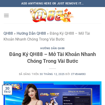
Chuyển
ADD ANYTHING HERE OR JUST REMOVE IT...
đến
nội
dung
QH88
»
Hướng Dẫn QH88
»
Đăng Ký QH88 – Mở Tài
Khoản Nhanh Chóng Trong Vài Bước
HƯỚNG DẪN QH88
Đăng Ký QH88 – Mở Tài Khoản Nhanh
Chóng Trong Vài Bước
ĐÃ ĐĂNG TRÊN
30 THÁNG 12, 2025
BỞI
CTVBAMBO
30
Th12