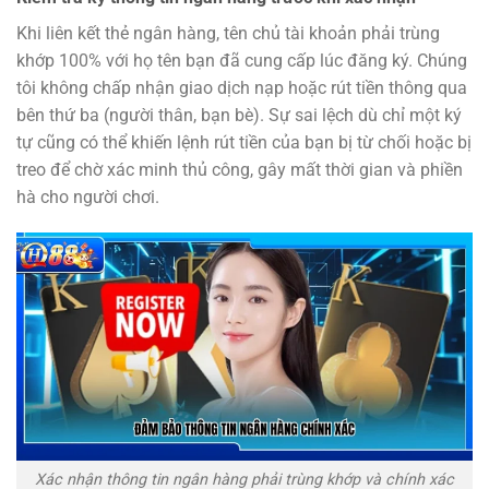
Khi liên kết thẻ ngân hàng, tên chủ tài khoản phải trùng
khớp 100% với họ tên bạn đã cung cấp lúc đăng ký. Chúng
tôi không chấp nhận giao dịch nạp hoặc rút tiền thông qua
bên thứ ba (người thân, bạn bè). Sự sai lệch dù chỉ một ký
tự cũng có thể khiến lệnh rút tiền của bạn bị từ chối hoặc bị
treo để chờ xác minh thủ công, gây mất thời gian và phiền
hà cho người chơi.
Xác nhận thông tin ngân hàng phải trùng khớp và chính xác