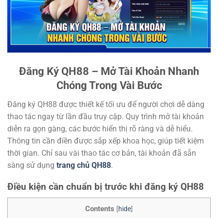
Đăng Ký QH88 – Mở Tài Khoản Nhanh
Chóng Trong Vài Bước
Đăng ký QH88 được thiết kế tối ưu để người chơi dễ dàng
thao tác ngay từ lần đầu truy cập. Quy trình mở tài khoản
diễn ra gọn gàng, các bước hiển thị rõ ràng và dễ hiểu.
Thông tin cần điền được sắp xếp khoa học, giúp tiết kiệm
thời gian. Chỉ sau vài thao tác cơ bản, tài khoản đã sẵn
sàng sử dụng
trang chủ QH88
.
Điều kiện cần chuẩn bị trước khi đăng ký QH88
Contents
[
hide
]