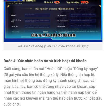
Rà soát và đồng ý với các điều khoản sử dụng
Bước 4: Xác nhận hoàn tất và kích hoạt tài khoản
Cuối cùng, bạn nhấn nút “Hoàn tất” hoặc “Đăng ký ngay”
để gửi yêu cầu lên hệ thống xử lý. Nếu thông tin hợp lệ,
màn hình sẽ thông báo đăng ký thành công chỉ sau vài
giây. Lúc này, bạn có thể đăng nhập vào tài khoản, cập
nhật thêm thông tin ngân hàng và tiến hành nạp tiền để
nhận các gói khuyến mãi tân thủ hấp dẫn trước khi bắt đầu
cuộc chơi.