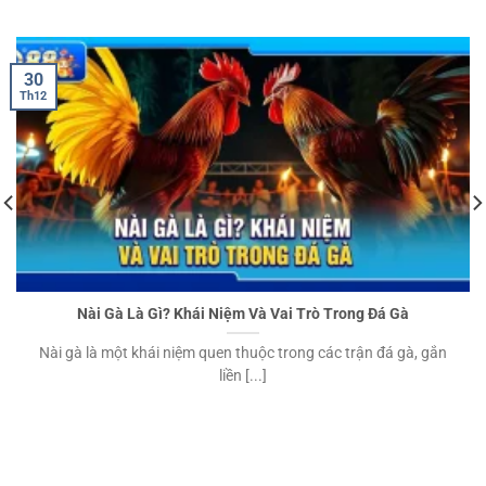
30
Th12
Nài Gà Là Gì? Khái Niệm Và Vai Trò Trong Đá Gà
Nài gà là một khái niệm quen thuộc trong các trận đá gà, gắn
liền [...]