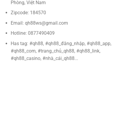
Phòng, Việt Nam
Zipcode: 184570
Email:
qh88ws@gmail.com
Hotline: 0877490409
Has tag: #qh88, #qh88_đăng_nhập, #qh88_app,
#qh88_com, #trang_chủ_qh88, #qh88_link,
#qh88_casino, #nhà_cái_qh88...