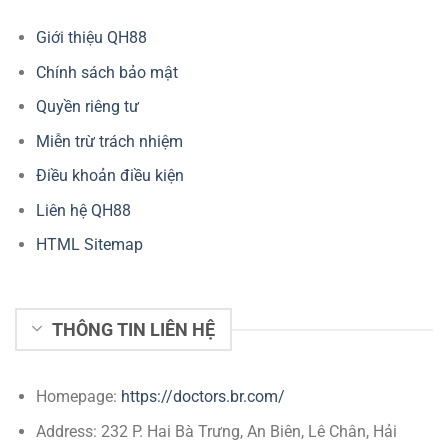
Giới thiệu QH88
Chính sách bảo mật
Quyền riêng tư
Miễn trừ trách nhiệm
Điều khoản điều kiện
Liên hệ QH88
HTML Sitemap
THÔNG TIN LIÊN HỆ
Homepage:
https://doctors.br.com/
Address: 232 P. Hai Bà Trưng, An Biên, Lê Chân, Hải