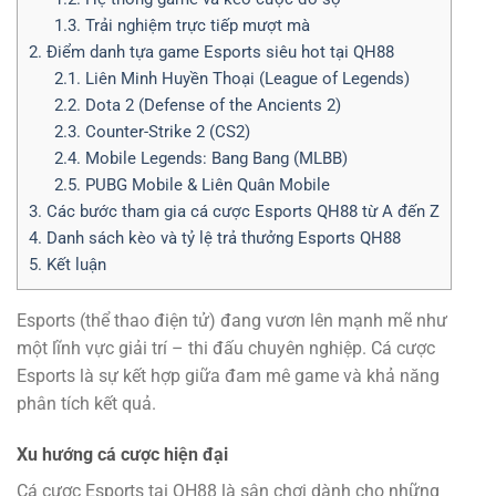
1.3.
Trải nghiệm trực tiếp mượt mà
2.
Điểm danh tựa game Esports siêu hot tại QH88
2.1.
Liên Minh Huyền Thoại (League of Legends)
2.2.
Dota 2 (Defense of the Ancients 2)
2.3.
Counter-Strike 2 (CS2)
2.4.
Mobile Legends: Bang Bang (MLBB)
2.5.
PUBG Mobile & Liên Quân Mobile
3.
Các bước tham gia cá cược Esports QH88 từ A đến Z
4.
Danh sách kèo và tỷ lệ trả thưởng Esports QH88
5.
Kết luận
Esports (thể thao điện tử) đang vươn lên mạnh mẽ như
một lĩnh vực giải trí – thi đấu chuyên nghiệp. Cá cược
Esports là sự kết hợp giữa đam mê game và khả năng
phân tích kết quả.
Xu hướng cá cược hiện đại
Cá cược Esports tại QH88 là sân chơi dành cho những