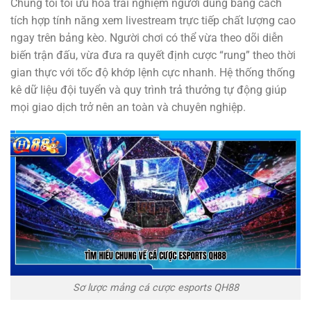
Chúng tôi tối ưu hóa trải nghiệm người dùng bằng cách
tích hợp tính năng xem livestream trực tiếp chất lượng cao
ngay trên bảng kèo. Người chơi có thể vừa theo dõi diễn
biến trận đấu, vừa đưa ra quyết định cược “rung” theo thời
gian thực với tốc độ khớp lệnh cực nhanh. Hệ thống thống
kê dữ liệu đội tuyển và quy trình trả thưởng tự động giúp
mọi giao dịch trở nên an toàn và chuyên nghiệp.
Sơ lược mảng cá cược esports QH88