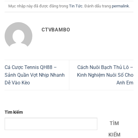
Mục nhập này đã được đăng trong
Tin Tức
. Đánh dấu trang
permalink
.
CTVBAMBO
Cá Cược Tennis QH88 –
Cách Nuôi Bạch Thủ Lô –
Sảnh Quần Vợt Nhịp Nhanh
Kinh Nghiệm Nuôi Số Cho
Dễ Vào Kèo
Anh Em
Tìm kiếm
TÌM
KIẾM